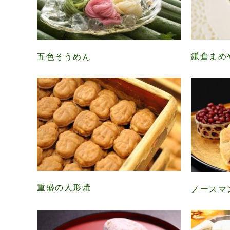
鎌倉まめ
五色そうめん
重盛の人形焼
ノースマ