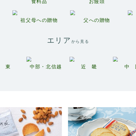
食料品
お饅頭
祖父母への贈物
父への贈物
エリア
から見る
関 東
中部・北信越
近 畿
中 