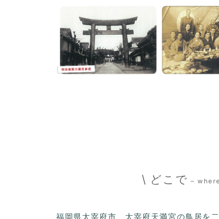
\ どこで
– wher
福岡県太宰府市、太宰府天満宮の鳥居を