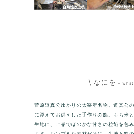
\ なにを
– what
菅原道真公ゆかりの太宰府名物。道真公
に添えてお供えした手作りの餡。もち米
生地に、上品でほのかな甘さの粒餡を包
ます。シンプルな素材だけに、生地と餡