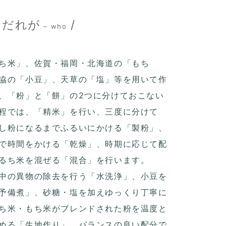
\ だれが
/
– who
ち米」、佐賀・福岡・北海道の「もち
協の「小豆」、天草の「塩」等を用いて作
、「粉」と「餅」の2つに分けておこない
程では、「精米」を行い、三度に分けて
し粉になるまでふるいにかける「製粉」、
で時間をかける「乾燥」、時期に応じて配
るち米を混ぜる「混合」を行います。
中の異物の除去を行う「水洗浄」、小豆を
予備煮」、砂糖・塩を加えゆっくり丁寧に
ち米・もち米がブレンドされた粉を温度と
める「生地作り」、バランスの良い配分で