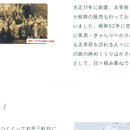
大正11年に創業、太宰
ケ枝餅の販売も行ってお
いました。昭和52年に
に茶房・ぎゃらりーかさ
も太宰府を訪れる人々に
の旅の締めくくりはかさ
として、日々積み重ねて
/
e
二つくぐって右手三軒目に