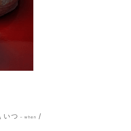
\ いつ
/
– when