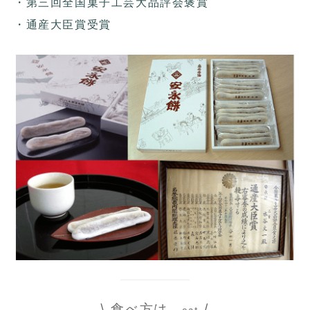
・第三回全国菓子工芸大品評会褒賞
・通産大臣賞受賞
\ 食べ方は
/