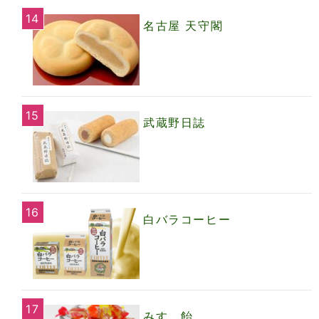
名古屋 天守閣
武蔵野日誌
白バラコーヒー
みすゞ飴