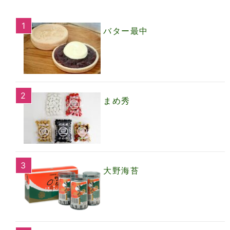
バター最中
まめ秀
大野海苔