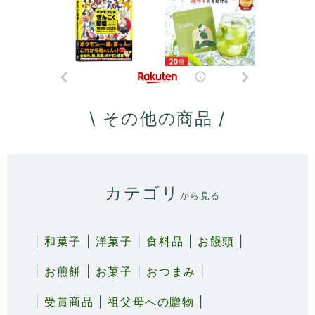
\ その他の商品 /
カテゴリ
から見る
|
和菓子
|
洋菓子
|
食料品
|
お饅頭
|
|
お煎餅
|
お菓子
|
おつまみ
|
|
受賞商品
|
祖父母への贈物
|