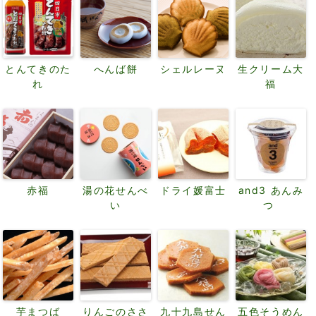
とんてきのた
へんば餅
シェルレーヌ
生クリーム大
れ
福
赤福
湯の花せんべ
ドライ媛富士
and3 あんみ
い
つ
芋まつば
りんごのささ
九十九島せん
五色そうめん