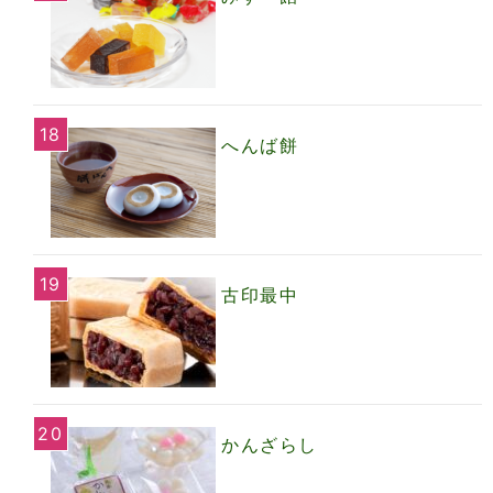
へんば餅
古印最中
かんざらし