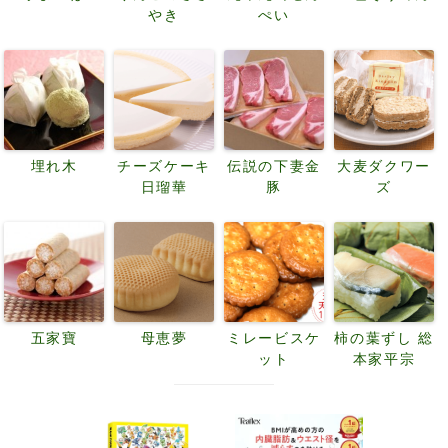
やき
ぺい
埋れ木
チーズケーキ
伝説の下妻金
大麦ダクワー
日瑠華
豚
ズ
五家寶
母恵夢
ミレービスケ
柿の葉ずし 総
ット
本家平宗