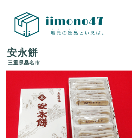
地元の
おすす
め お取
安永餅
寄せ 物
産展
三重県桑名市