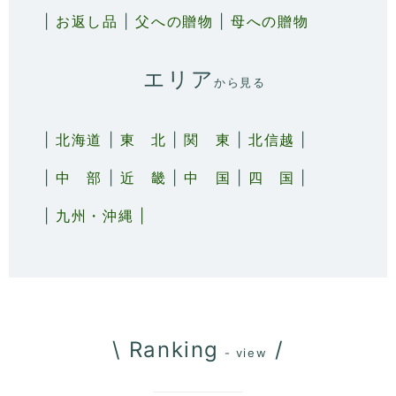
|
お返し品
|
父への贈物
|
母への贈物
エリア
から見る
|
北海道
|
東 北
|
関 東
|
北信越
|
|
中 部
|
近 畿
|
中 国
|
四 国
|
|
九州・沖縄 |
\ Ranking
/
- view