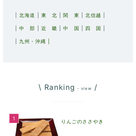
|
北海道
|
東 北
|
関 東
|
北信越
|
|
中 部
|
近 畿
|
中 国
|
四 国
|
|
九州・沖縄 |
\ Ranking
/
- view
りんごのささやき