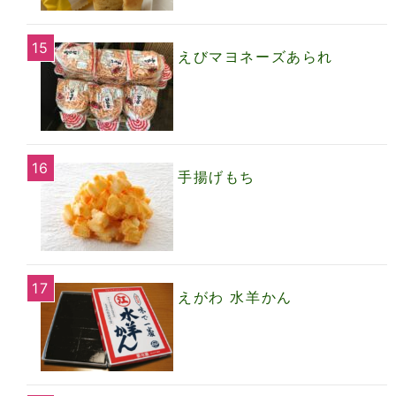
えびマヨネーズあられ
手揚げもち
えがわ 水羊かん