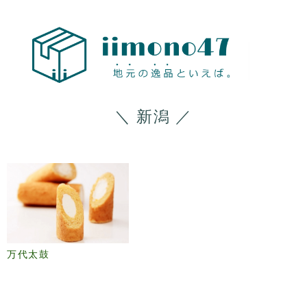
地元の
おすす
め お取
＼ 新潟 ／
寄せ 物
産展
万代太鼓