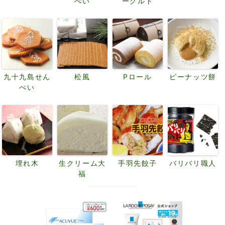
べい
ーグルト
九十九島せん
松風
Pロール
ピーナッツ餅
ぺい
埋れ木
生クリーム大
手羽先餃子
バリバリ職人
福