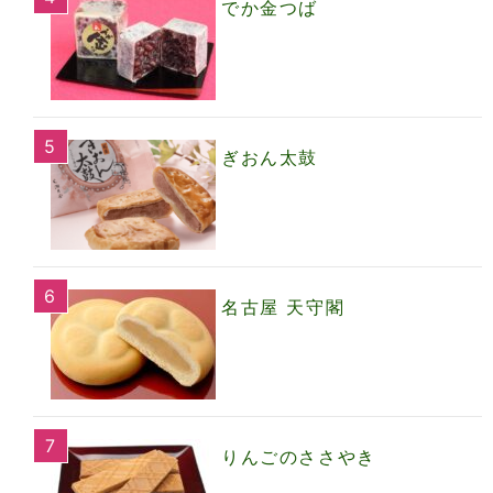
でか金つば
ぎおん太鼓
名古屋 天守閣
りんごのささやき