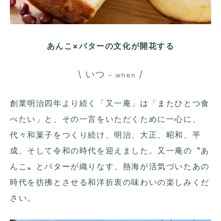
あんこ×バターの文化が開花する
\ いつ
/
– when
創業明治四年より続く「又一庵」は「またひとつ食
べたい」と、その一言をいただくために一心に、
代々和菓子をつくり続け、明治、大正、昭和、平
成、そして令和の時代を迎えました。又一庵の〝あ
んこ〟とバターが織りなす、熱海が活気づいたあの
時代を彷彿とさせる和洋折衷の味わいの楽しみくだ
さい。