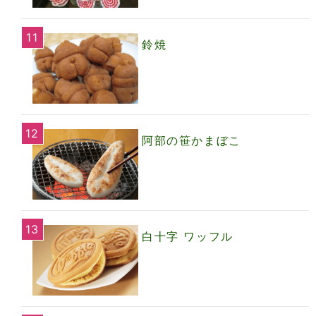
鈴焼
阿部の笹かまぼこ
白十字 ワッフル