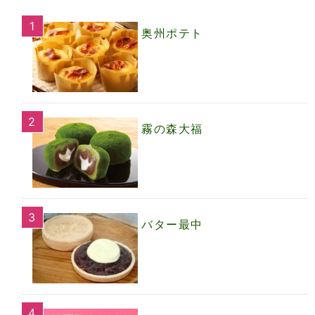
奥州ポテト
霧の森大福
バター最中