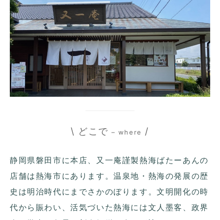
\ どこで
/
– where
静岡県磐田市に本店、又一庵謹製熱海ばたーあんの
店舗は熱海市にあります。温泉地・熱海の発展の歴
史は明治時代にまでさかのぼります。文明開化の時
代から賑わい、活気づいた熱海には文人墨客、政界