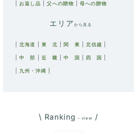
|
お返し品
|
父への贈物
|
母への贈物
エリア
から見る
|
北海道
|
東 北
|
関 東
|
北信越
|
|
中 部
|
近 畿
|
中 国
|
四 国
|
|
九州・沖縄 |
\ Ranking
/
- view