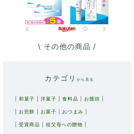
\ その他の商品 /
カテゴリ
から見る
|
和菓子
|
洋菓子
|
食料品
|
お饅頭
|
|
お煎餅
|
お菓子
|
おつまみ
|
|
受賞商品
|
祖父母への贈物
|