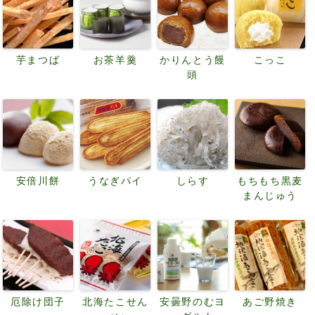
芋まつば
お茶羊羹
かりんとう饅
こっこ
頭
安倍川餅
うなぎパイ
しらす
もちもち黒麦
まんじゅう
厄除け団子
北海たこせん
安曇野のむヨ
あご野焼き