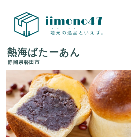
地元の
おすす
め お取
熱海ばたーあん
寄せ 物
産展
静岡県磐田市