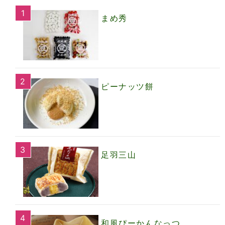
まめ秀
ピーナッツ餅
足羽三山
和風ぴーかんなっつ