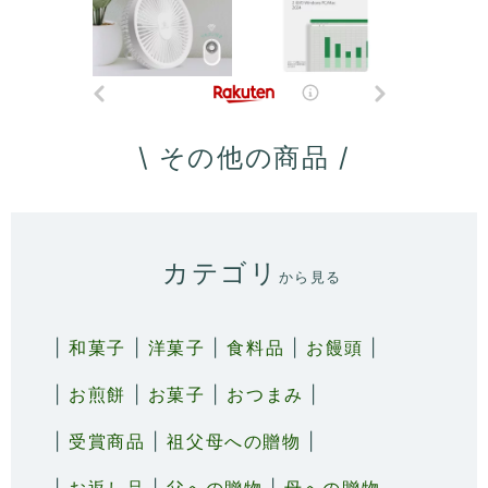
\ その他の商品 /
カテゴリ
から見る
|
和菓子
|
洋菓子
|
食料品
|
お饅頭
|
|
お煎餅
|
お菓子
|
おつまみ
|
|
受賞商品
|
祖父母への贈物
|