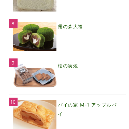
霧の森大福
松の実焼
パイの家 M-1 アップルパ
イ