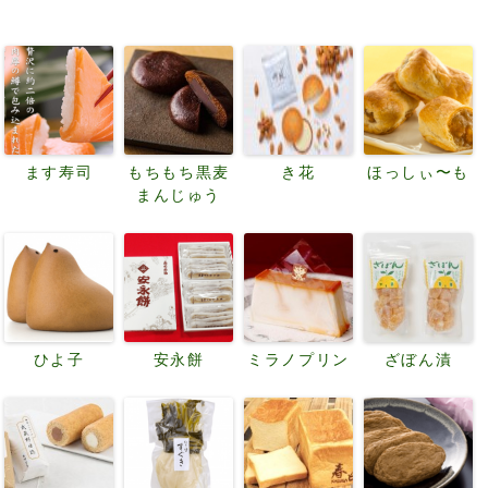
ます寿司
もちもち黒麦
き花
ほっしぃ〜も
まんじゅう
ひよ子
安永餅
ミラノプリン
ざぼん漬