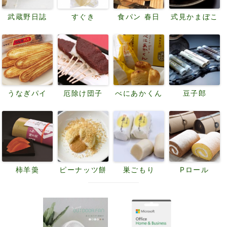
武蔵野日誌
すぐき
食パン 春日
式見かまぼこ
うなぎパイ
厄除け団子
べにあかくん
豆子郎
柿羊羮
ピーナッツ餅
巣ごもり
Pロール