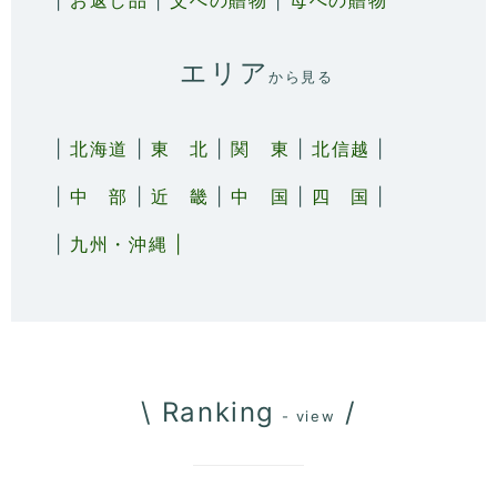
|
お返し品
|
父への贈物
|
母への贈物
エリア
から見る
|
北海道
|
東 北
|
関 東
|
北信越
|
|
中 部
|
近 畿
|
中 国
|
四 国
|
|
九州・沖縄 |
\ Ranking
/
- view