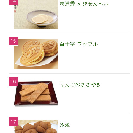
志満秀 えびせんべい
白十字 ワッフル
りんごのささやき
鈴焼