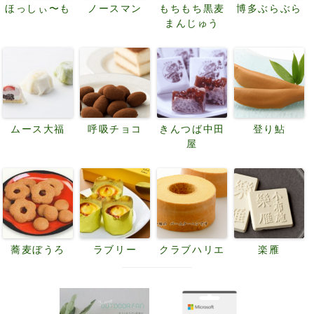
ほっしぃ〜も
ノースマン
もちもち黒麦
博多ぶらぶら
まんじゅう
ムース大福
呼吸チョコ
きんつば中田
登り鮎
屋
蕎麦ぼうろ
ラブリー
クラブハリエ
楽雁