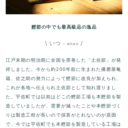
鰹節の中でも最高級品の逸品
\ いつ
/
– when
江戸末期の明治期に全国を席巻した「土佐節」が発
祥しました。今から約200年前に生まれた播磨屋亀
蔵、佐之助の努力によって鰹節に改良が加えられ、
これが各地へ伝えられ土佐節として知れ渡りまし
た。宇佐町では以前はどこの鰹節工場も本鰹節を製
造していましたが、需要が減ったことや本鰹節づく
りは製造工程が長いので採算がとれないのが原因
で、今では宇佐町でも本鰹節を製造している工場は