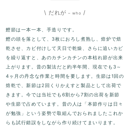
\ だれが
/
– who
鰹節は一本一本、手造りです。
鰹の頭を落として、3枚におろし煮熟し、焙炉で焙
乾させ、カビ付けして天日で乾燥、さらに追いカビ
を繰り返すと、あのカチンカチンの本枯れ節が出来
上がります。昔の製法だと約半年間、現在でも3～
4ヶ月の丹念な作業と時間を要します。生節は1回の
焙乾で、新節は2回くりかえすと製品として出荷で
きます。今では当社でも6割から7割の出荷を新節
や生節で占めています。昔の人は「本節作りは日々
が勉強」という姿勢で取組んでおられましたこれか
らも試行錯誤をしながら作り続けてまいります。