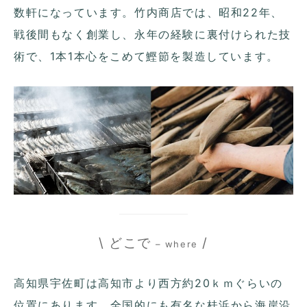
数軒になっています。竹内商店では、昭和22年、
戦後間もなく創業し、永年の経験に裏付けられた技
術で、1本1本心をこめて鰹節を製造しています。
\ どこで
/
– where
高知県宇佐町は高知市より西方約20ｋｍぐらいの
位置にあります。全国的にも有名な桂浜から海岸沿