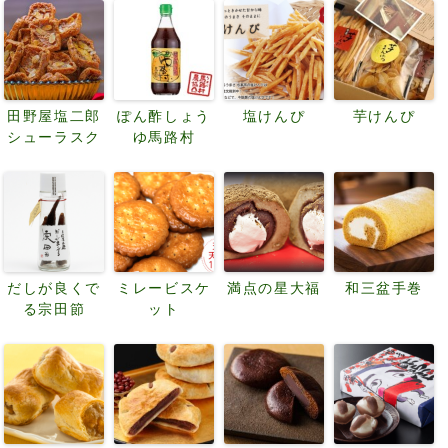
田野屋塩二郎
ぽん酢しょう
塩けんぴ
芋けんぴ
シューラスク
ゆ馬路村
だしが良くで
ミレービスケ
満点の星大福
和三盆手巻
る宗田節
ット