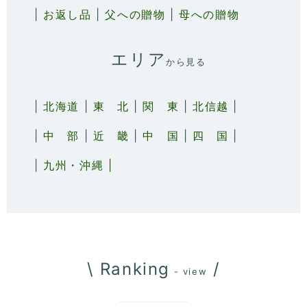
|
お返し品
|
父への贈物
|
母への贈物
エリア
から見る
|
北海道
|
東 北
|
関 東
|
北信越
|
|
中 部
|
近 畿
|
中 国
|
四 国
|
|
九州・沖縄 |
\ Ranking
/
- view