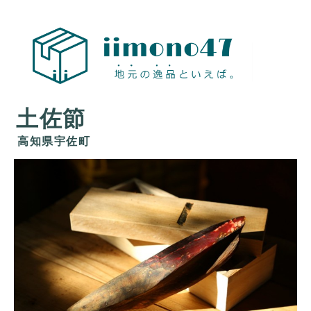
地元の
おすす
め お取
土佐節
寄せ 物
産展
高知県宇佐町