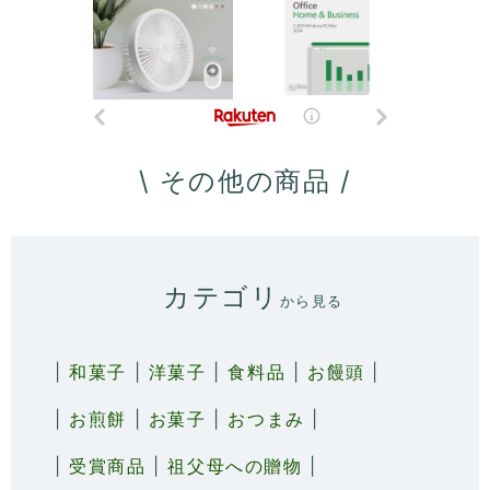
\ その他の商品 /
カテゴリ
から見る
|
和菓子
|
洋菓子
|
食料品
|
お饅頭
|
|
お煎餅
|
お菓子
|
おつまみ
|
|
受賞商品
|
祖父母への贈物
|