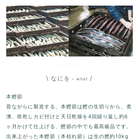
\ なにを
/
– what
本鰹節
昔ながらに製造する、本鰹節は鰹の生切りから、煮
沸、焙乾しカビ付けと天日乾燥を4回繰り返し約6
ヶ月かけて仕上げる、鰹節の中でも最高級品です。
出来上がった本鰹節（本枯れ節）は生の鰹約10kg